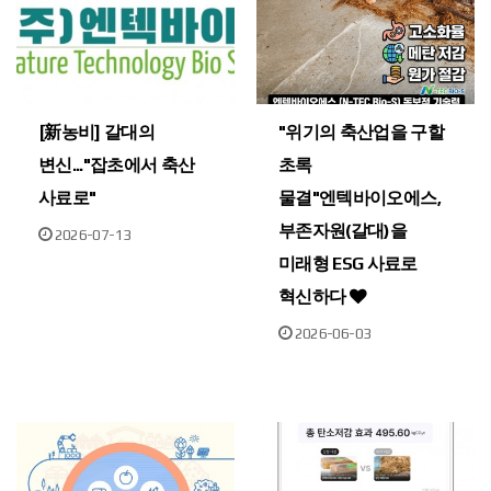
[新농비] 갈대의
"위기의 축산업을 구할
변신..."잡초에서 축산
초록
사료로"
물결"엔텍바이오에스,
부존자원(갈대)을
2026-07-13
미래형 ESG 사료로
혁신하다
2026-06-03